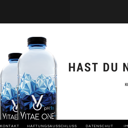
HAST DU 
K
KONTAKT
HAFTUNGSAUSSCHLUSS
DATENSCHUT
I